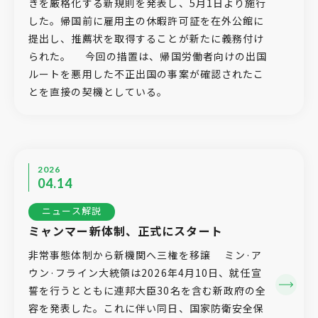
きを厳格化する新規則を発表し、5月1日より施行
した。帰国前に雇用主の休暇許可証を在外公館に
提出し、推薦状を取得することが新たに義務付け
られた。 今回の措置は、帰国労働者向けの出国
ルートを悪用した不正出国の事案が確認されたこ
とを直接の契機としている。
2026
04.14
ニュース解説
ミャンマー新体制、正式にスタート
非常事態体制から新機関へ三権を移譲 ミン·ア
ウン·フライン大統領は2026年4月10日、就任宣
誓を行うとともに連邦大臣30名を含む新政府の全
容を発表した。これに伴い同日、国家防衛安全保