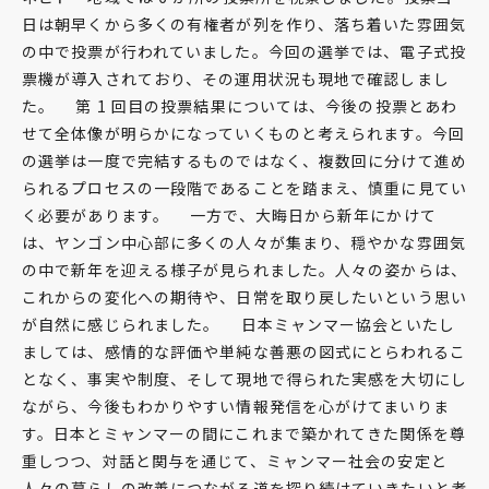
日は朝早くから多くの有権者が列を作り、落ち着いた雰囲気
の中で投票が行われていました。今回の選挙では、電子式投
票機が導入されており、その運用状況も現地で確認しまし
た。 第 1 回目の投票結果については、今後の投票とあわ
せて全体像が明らかになっていくものと考えられます。今回
の選挙は一度で完結するものではなく、複数回に分けて進め
られるプロセスの一段階であることを踏まえ、慎重に見てい
く必要があります。 一方で、大晦日から新年にかけて
は、ヤンゴン中心部に多くの人々が集まり、穏やかな雰囲気
の中で新年を迎える様子が見られました。人々の姿からは、
これからの変化への期待や、日常を取り戻したいという思い
が自然に感じられました。 日本ミャンマー協会といたし
ましては、感情的な評価や単純な善悪の図式にとらわれるこ
となく、事実や制度、そして現地で得られた実感を大切にし
ながら、今後もわかりやすい情報発信を心がけてまいりま
す。日本とミャンマーの間にこれまで築かれてきた関係を尊
重しつつ、対話と関与を通じて、ミャンマー社会の安定と
人々の暮らしの改善につながる道を探り続けていきたいと考