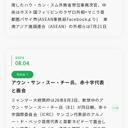
席したハウ・カン・スム外務省常任事務次官、中
央はホスト国フィリピンのラザロ外相=マニラ首
都圏パサイ市(ASEAN事務局Facebookより) 東
南アジア諸国連合（ASEAN）の外相らは7月21日
2026
08.04
New !
アウン・サン・スー・チー氏、赤十字代表
と面会
ミャンマー大統領府は26年8月3日、軟禁中のア
ウン・サン・スー・チー氏（81）が同日朝、赤十
字国際委員会（ICRC）ヤンゴン代表部のアルノ
ー・ド・ベック首席代表と首都ネピドーで面会し