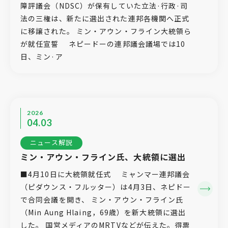
障評議会（NDSC）が保有していた立法·行政·司
法の三権は、新たに選出された連邦各機関へ正式
に移譲された。 ミン・アウン・フライン大統領ら
が就任宣誓 ネピードーの連邦議会議場では10
日、ミン·ア
2026
04.03
ニュース解説
ミン・アウン・フライン氏、大統領に選出
■4月10日に大統領就任式 ミャンマー連邦議会
（ピダウンス・フルッター）は4月3日、ネピドー
で合同会議を開き、 ミン・アウン・フライン氏
（Min Aung Hlaing，69歳）を新大統領に選出
した。 国営メディアのMRTVなどが伝えた。得票