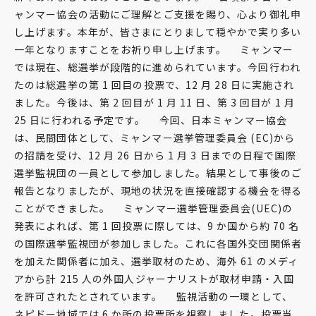
ャンマー協会の活動にご理解とご支援を賜り、心より御礼申
し上げます。本年が、皆さまにとりまして穏やかで実り多い
一年となりますことをお祈り申し上げます。 ミャンマー
では現在、総選挙が段階的に進められています。今回行われ
たのは総選挙の第 1 回目の投票で、12 月 28 日に実施され
ました。今後は、第 2 回目が 1 月 11 日、第 3 回目が 1 月
25 日に行われる予定です。 今回、日本ミャンマー協会
は、民間団体として、ミャンマー選挙管理委員会 (EC)から
の招請を受け、12 月 26 日から 1 月 3 日までの日程で国際
選挙監視団の一員として参加しました。結果として事後のご
報告となりましたが、現地の状況を直接確認する機会を得る
ことができました。 ミャンマー選挙管理委員会(UEC)の
発表によれば、第 1 回投票に際しては、9 か国から約 70 名
の国際選挙監視団が参加しました。これに各国外交団関係者
を加えた関係者に加え、選挙取材のため、海外 61 のメディ
アから計 215 人の外国人ジャーナリストが取材申請・入国
を許可されたとされています。 監視活動の一環として、
ネピドー地域では 6 か所の投票所を視察しました。投票当