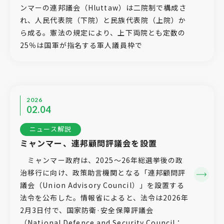
ンマーの連邦議会（Hluttaw）は二院制で構成さ
れ、人民代表院（下院）と民族代表院（上院）か
ら成る。憲法の規定により、上下両院とも定数の
25％は国軍が指名する軍人議員枠で
2026
02.04
ニュース解説
ミャンマー、連邦顧問評議会を設置
ミャンマー政府は、2025～26年総選挙後の政
治移行に向け、政策助言機関となる「連邦顧問評
議会（Union Advisory Council）」を設置する
法令を公布した。情報省によると、法令は2026年
2月3日付で、国家防衛·安全保障評議会
（National Defence and Security Council：