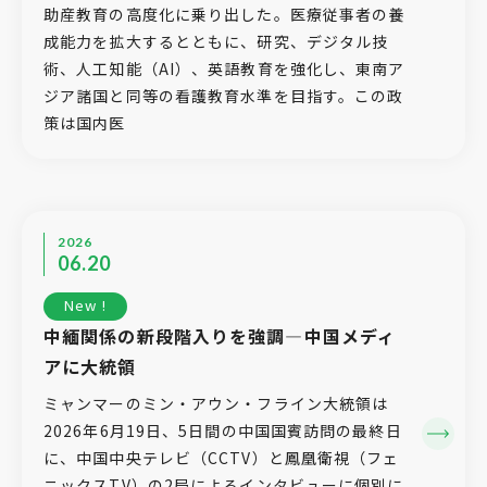
助産教育の高度化に乗り出した。医療従事者の養
成能力を拡大するとともに、研究、デジタル技
術、人工知能（AI）、英語教育を強化し、東南ア
ジア諸国と同等の看護教育水準を目指す。この政
策は国内医
2026
06.20
New !
中緬関係の新段階入りを強調―中国メディ
アに大統領
ミャンマーのミン・アウン・フライン大統領は
2026年6月19日、5日間の中国国賓訪問の最終日
に、中国中央テレビ（CCTV）と鳳凰衛視（フェ
ニックスTV）の2局によるインタビューに個別に