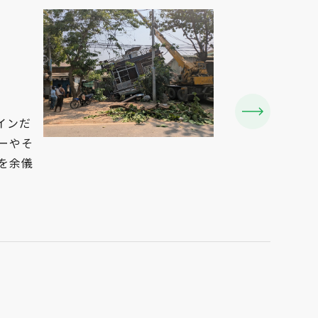
インだ
ーやそ
を余儀