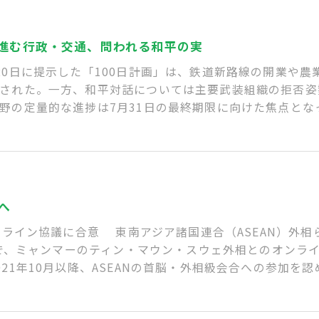
手進む行政・交通、問われる和平の実
20日に提示した「100日計画」は、鉄道新路線の開業や
された。一方、和平対話については主要武装組織の拒否姿勢
野の定量的な進捗は7月31日の最終期限に向けた焦点とな
へ
ンライン協議に合意 東南アジア諸国連合（ASEAN）外相
会合で、ミャンマーのティン・マウン・スウェ外相とのオンラ
21年10月以降、ASEANの首脳・外相級会合への参加を