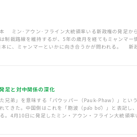
本 ミン·アウン·フライン大統領率いる新政権の発足か
は制裁路線を維持するが、5年の歳月を経てもミャンマー
る日本に、ミャンマーといかに向き合うかが問われる。 新
発足と対中関係の深化
兄弟」を意味する「パウッパー（Pauk-Phaw）」とい
れてきた。中国側はこれを「胞波（pāo bō）」と表記し
る。4月10日に発足したミン・アウン・フライン大統領率