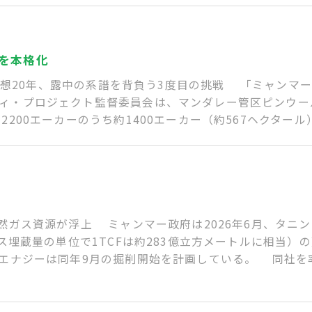
を本格化
集――構想20年、露中の系譜を背負う3度目の挑戦 「ミャン
ィ・プロジェクト監督委員会は、マンダレー管区ピンウー
00エーカーのうち約1400エーカー（約567ヘクタール）を、
天然ガス資源が浮上 ミャンマー政府は2026年6月、タニ
ガス埋蔵量の単位で1TCFは約283億立方メートルに相当
Gエナジーは同年9月の掘削開始を計画している。 同社