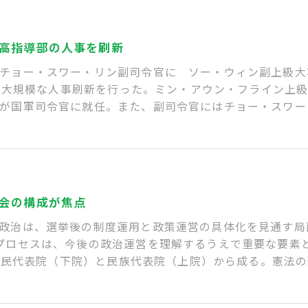
高指導部の人事を刷新
 チョー・スワー・リン副司令官に ソー・ウィン副上級
導部の大規模な人事刷新を行った。ミン・アウン・フライン上
が国軍司令官に就任。また、副司令官にはチョー・スワー
会の構成が焦点
政治は、選挙後の制度運用と政策運営の具体化を見通す局
プロセスは、今後の政治運営を理解するうえで重要な要素
、人民代表院（下院）と民族代表院（上院）から成る。憲法