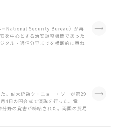
al Security Bureau）が再
保安を中心とする治安調整機関であった
デジタル・通信分野までを横断的に束ね
いた。副大統領ウ・ニョー・ソーが第29
6月4日の開会式で演説を行った。電
障分野の覚書が締結された。両国の貿易