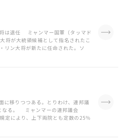
大将は退任 ミャンマー国軍（タッマド
級大将が大統領候補として指名されたこ
・リン大将が新たに任命された。ソ
面に移りつつある。とりわけ、連邦議
となる。 ミャンマーの連邦議会
の規定により、上下両院とも定数の25％