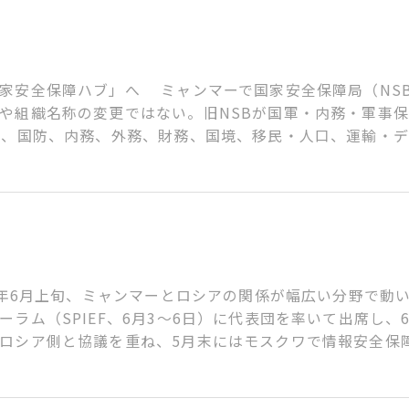
保障ハブ」へ ミャンマーで国家安全保障局（NSB＝Nation
や組織名称の変更ではない。旧NSBが国軍・内務・軍事
に、国防、内務、外務、財務、国境、移民・人口、運輸・
6年6月上旬、ミャンマーとロシアの関係が幅広い分野で動
ラム（SPIEF、6月3～6日）に代表団を率いて出席し、
ロシア側と協議を重ね、5月末にはモスクワで情報安全保