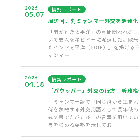
2026
情勢レポート
05.07
周辺国、対ミャンマー外交を活発化
「開かれた太平洋」の真価問われる日
いで要人をネピドーに派遣した。欧米
たインド太平洋（FOIP）」を掲げ
ャンマー
2026
情勢レポート
04.18
「パウッパー」外交の行方―新政権
ミャンマー語で「同じ母から生まれた
係を象徴する外交用語として長年使わ
式文書でたびたびこの言葉を用いてい
与を強める姿勢を示してお