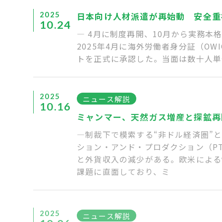
2025
日本向け人材派遣が再始動 安全重
10.24
― 4月に制度再開、10月から実務
2025年4月に海外労働者身分証（OWIC: 
トを正式に承認した。当面は数十人単
2025
ニュース解説
10.16
ミャンマー、天然ガス増産と探鉱
―制裁下で模索する“非ドル経済圏”
ション・アンド・プロダクション（P
と外貨収入の減少がある。欧米による
課題に直面しており、ミ
2025
ニュース解説
10.06