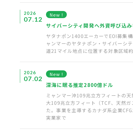
2026
New !
07.12
サイバーシティ開発へ外資呼び込み
ヤタナポン1400エーカーでEOI募
ャンマーのヤタナポン・サイバーシテ
道21マイル地点に位置する対象区域約22
2026
New !
07.02
深海に眠る推定2800億ドル
ミャンマー沖109兆立方フィートの
大109兆立方フィート（TCF、天然
た。事業を主導するカナダ系企業CF
実業家で