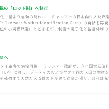
視の「ロット制」へ移行
本格化 量より信頼の時代へ ミャンマーの日本向け人材派
Overseas Worker Identification Card）
位の小規模派遣にとどまるが、制度の電子化と監督体制の
再開へ
とタイ主導の供給再編 ミャンマー政府が、タイ国営石油P
TTEP）に対し、ゾーティカおよびヤダナ両ガス田の増産
制裁強化で天然ガス収益のドル建て送金が滞り、政府は発