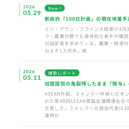
2026
New !
05.29
新政府「100日計画」の現在地着
ミン・アウン・フライン大統領が4月
ラ・農業分野でも具体的な着手が確認
対話促進を求めている。農業・経済分
およそ1カ月半。鉄
2026
情勢レポート
05.11
加盟国間の亀裂残したまま「関与」
ASEAN外相、ミャンマー外相とのオ
れた第48回ASEAN首脳会議関連
合意した。ミャンマーの政治代表は20
運用が