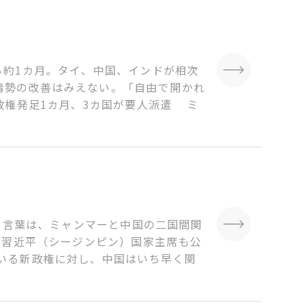
ら約1カ月。タイ、中国、インドが相次
情勢の改善はみえない。「自由で開かれ
政権発足1カ月、3カ国が要人派遣 ミ
う言葉は、ミャンマーと中国の二国間関
、習近平（シージンピン）国家主席も公
いる新政権に対し、中国はいち早く関