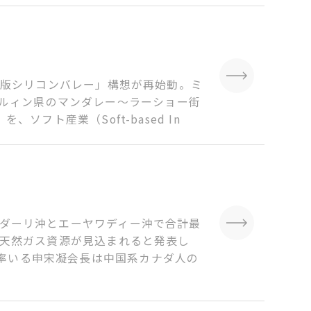
マー版シリコンバレー」構想が再始動。ミ
ルィン県のマンダレー～ラーショー街
ソフト産業（Soft-based In
ンダーリ沖とエーヤワディー沖で合計最
）の天然ガス資源が見込まれると発表し
を率いる申宋凝会長は中国系カナダ人の